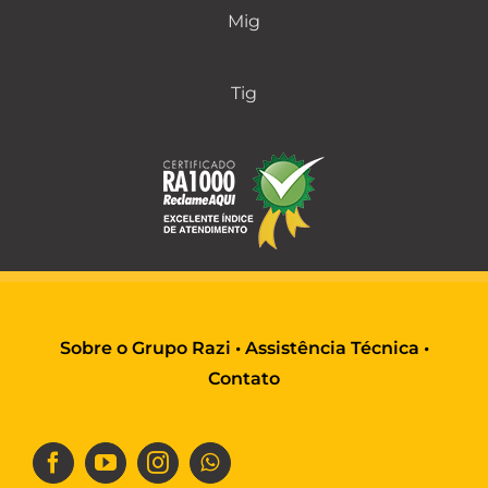
Mig
Tig
Sobre o Grupo Razi
•
Assistência Técnica
•
Contato