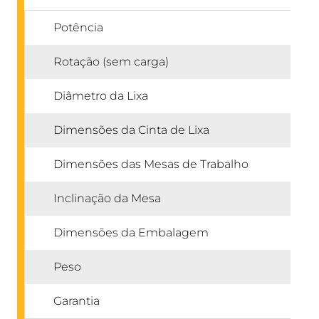
Potência
3
Rotação (sem carga)
2
Diâmetro da Lixa
Ø
Dimensões da Cinta de Lixa
2
Dimensões das Mesas de Trabalho
1
Inclinação da Mesa
0º
Dimensões da Embalagem
4
Peso
7/
Garantia
1 