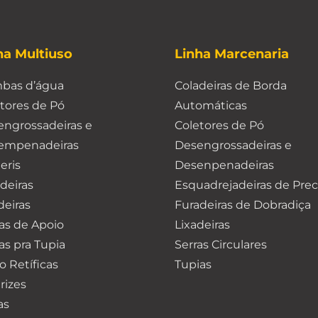
ha Multiuso
Linha Marcenaria
bas d’água
Coladeiras de Borda
tores de Pó
Automáticas
ngrossadeiras e
Coletores de Pó
empenadeiras
Desengrossadeiras e
eris
Desenpenadeiras
deiras
Esquadrejadeiras de Prec
deiras
Furadeiras de Dobradiça
as de Apoio
Lixadeiras
s pra Tupia
Serras Circulares
o Retíficas
Tupias
trizes
as