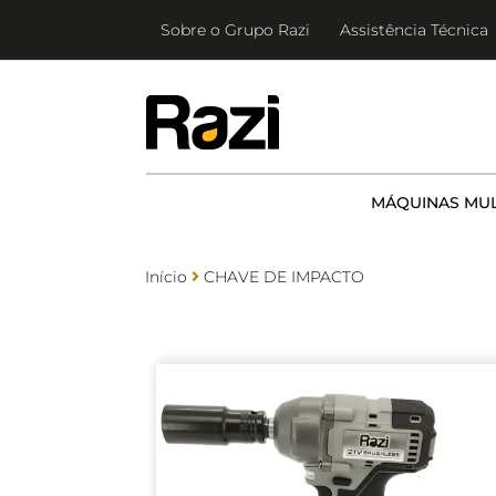
Ir
Sobre o Grupo Razi
Assistência Técnica
para
o
conteúdo
MÁQUINAS MUL
Início
CHAVE DE IMPACTO