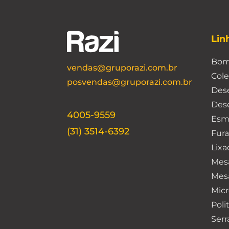
Lin
Bom
vendas@gruporazi.com.br
Cole
posvendas@gruporazi.com.br
Dese
Des
4005-9559
Esm
(31) 3514-6392
Fura
Lixa
Mes
Mesa
Micr
Poli
Serr