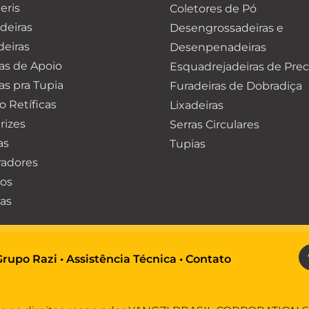
eris
Coletores de Pó
deiras
Desengrossadeiras e
deiras
Desenpenadeiras
as de Apoio
Esquadrejadeiras de Prec
s pra Tupia
Furadeiras de Dobradiça
o Retíficas
Lixadeiras
trizes
Serras Circulares
as
Tupias
radores
os
as
Grupo Razi
•
Assistência Técnica
•
Contato