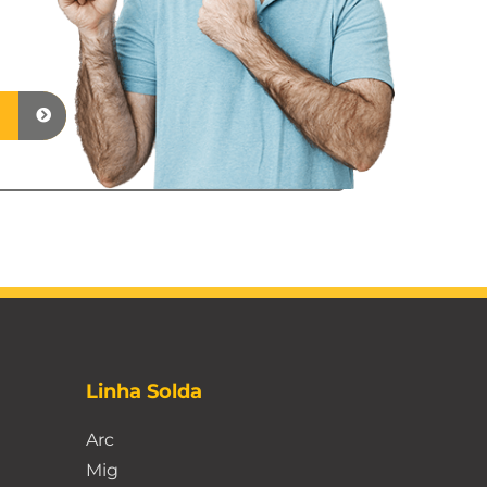
Linha Solda
Arc
Mig