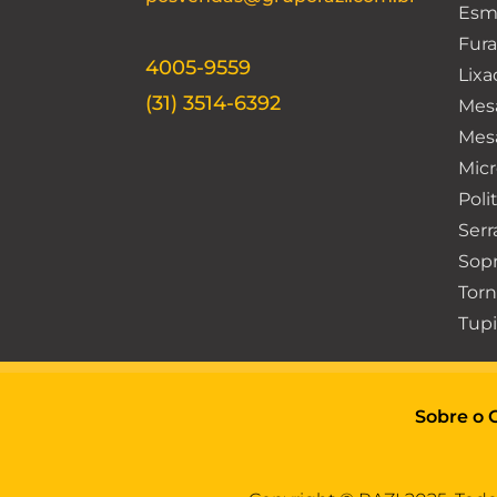
Esm
Fura
4005-9559
Lixa
(31) 3514-6392
Mes
Mesa
Micr
Poli
Serr
Sop
Torn
Tupi
Sobre o 