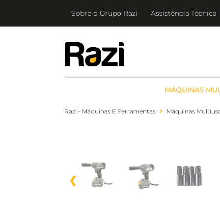
Ir
Sobre o Grupo Razi
Assistência Técnica
para
o
conteúdo
MÁQUINAS MUL
Razi - Máquinas E Ferramentas
Máquinas Multius
❮