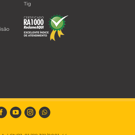
Tig
isão