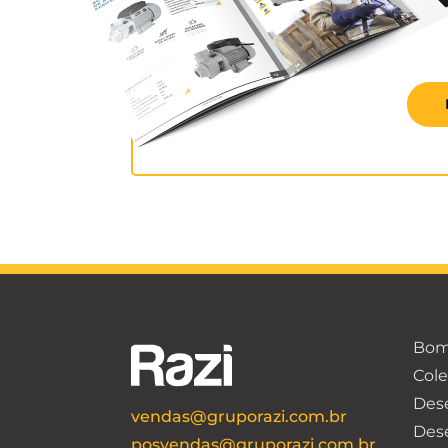
Bom
Cole
Dese
vendas@gruporazi.com.br
Des
posvendas@gruporazi.com.br