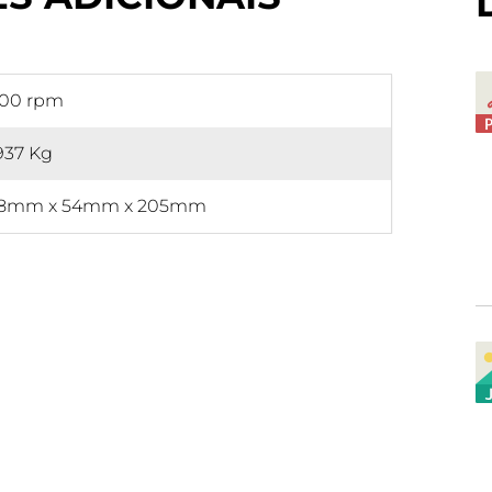
300 rpm
937 Kg
98mm x 54mm x 205mm