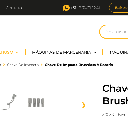
Contato
(31) 9 7401-1241
Baixe o
Buscar
resultados
para:
TIUSO
MÁQUINAS DE MARCENARIA
MÁQUIN
o
Chave De Impacto
Chave De Impacto Brushless A Bateria
Chav
Brush
❯
30253 - Bivol