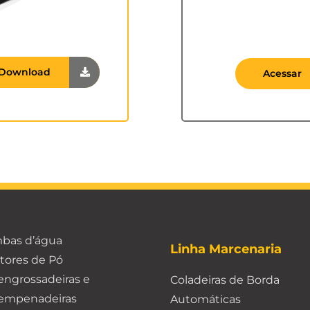
Download
Acessar
bas d’água
Linha Marcenaria
tores de Pó
ngrossadeiras e
Coladeiras de Borda
empenadeiras
Automáticas