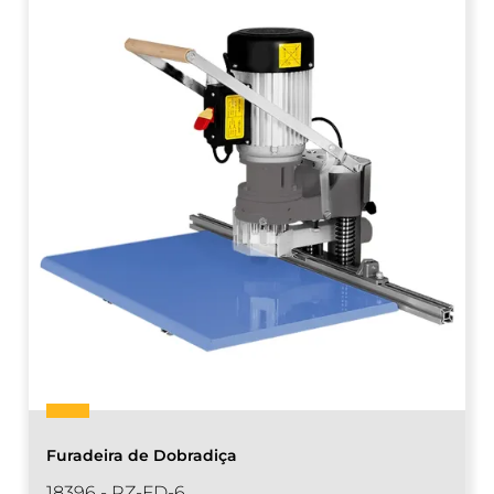
Furadeira de Dobradiça
18396 - RZ-FD-6