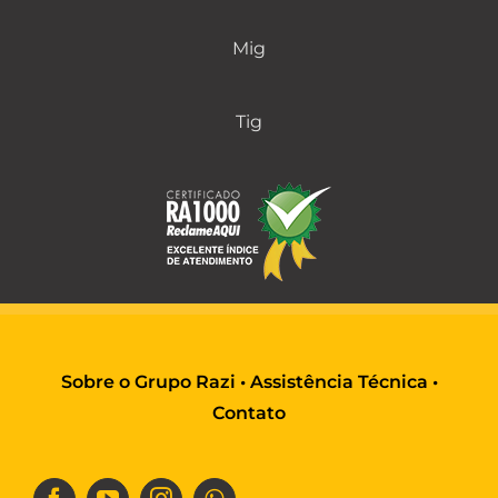
Mig
Tig
Sobre o Grupo Razi
•
Assistência Técnica
•
Contato