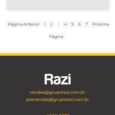
Página Anterior
1
2
3
4
5
6
7
Próxima
Página
vendas@gruporazi.com.br
posvendas@gruporazi.com.br