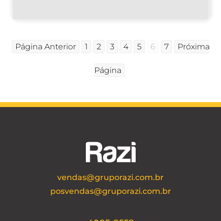
Página Anterior
1
2
3
4
5
6
7
Próxima
Página
vendas@gruporazi.com.br
posvendas@gruporazi.com.br