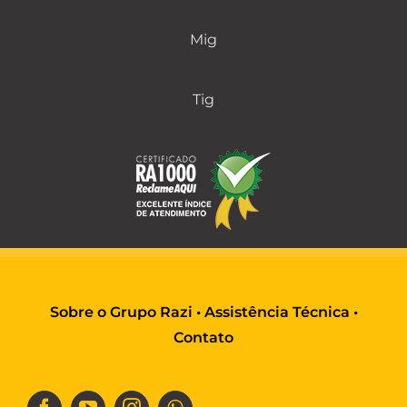
Mig
Tig
Sobre o Grupo Razi
•
Assistência Técnica
•
Contato